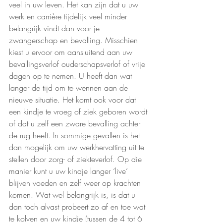
veel in uw leven. Het kan zijn dat u uw 
werk en carrière tijdelijk veel minder 
belangrijk vindt dan voor je 
zwangerschap en bevalling. Misschien 
kiest u ervoor om aansluitend aan uw 
bevallingsverlof ouderschapsverlof of vrije 
dagen op te nemen. U heeft dan wat 
langer de tijd om te wennen aan de 
nieuwe situatie. Het komt ook voor dat 
een kindje te vroeg of ziek geboren wordt 
of dat u zelf een zware bevalling achter 
de rug heeft. In sommige gevallen is het 
dan mogelijk om uw werkhervatting uit te 
stellen door zorg- of ziekteverlof. Op die 
manier kunt u uw kindje langer ‘live’ 
blijven voeden en zelf weer op krachten 
komen. Wat wel belangrijk is, is dat u 
dan toch alvast probeert zo af en toe wat 
te kolven en uw kindje (tussen de 4 tot 6 