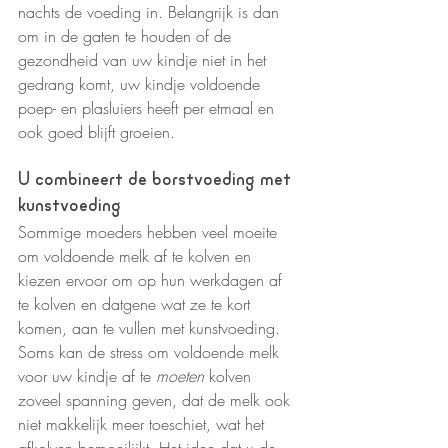
nachts de voeding in. Belangrijk is dan 
om in de gaten te houden of de 
gezondheid van uw kindje niet in het 
gedrang komt, uw kindje voldoende 
poep- en plasluiers heeft per etmaal en 
ook goed blijft groeien.
U combineert de borstvoeding met 
kunstvoeding
Sommige moeders hebben veel moeite 
om voldoende melk af te kolven en 
kiezen ervoor om op hun werkdagen af 
te kolven en datgene wat ze te kort 
komen, aan te vullen met kunstvoeding. 
Soms kan de stress om voldoende melk 
voor uw kindje af te 
moeten
 kolven 
zoveel spanning geven, dat de melk ook 
niet makkelijk meer toeschiet, wat het 
afkolven bemoeilijkt. Het idee dat u de 