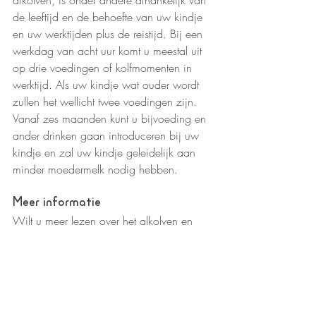
de leeftijd en de behoefte van uw kindje 
en uw werktijden plus de reistijd. Bij een 
werkdag van acht uur komt u meestal uit 
op drie voedingen of kolfmomenten in 
werktijd. Als uw kindje wat ouder wordt 
zullen het wellicht twee voedingen zijn. 
Vanaf zes maanden kunt u bijvoeding en 
ander drinken gaan introduceren bij uw 
kindje en zal uw kindje geleidelijk aan 
minder moedermelk nodig hebben.
Meer informatie
Wilt u meer lezen over het alkolven en 
bewaren van moedermelk? Klik dan 
hier
.
Bronnen
Borstvoedingsorganisatie La Leche 
Leaque (2020), Borstvoeding, 