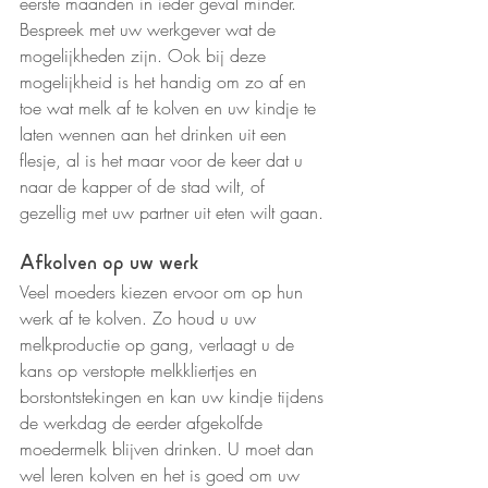
eerste maanden in ieder geval minder. 
Bespreek met uw werkgever wat de 
mogelijkheden zijn. Ook bij deze 
mogelijkheid is het handig om zo af en 
toe wat melk af te kolven en uw kindje te 
laten wennen aan het drinken uit een 
flesje, al is het maar voor de keer dat u 
naar de kapper of de stad wilt, of 
gezellig met uw partner uit eten wilt gaan.
Afkolven op uw werk
Veel moeders kiezen ervoor om op hun 
werk af te kolven. Zo houd u uw 
melkproductie op gang, verlaagt u de 
kans op verstopte melkkliertjes en 
borstontstekingen en kan uw kindje tijdens 
de werkdag de eerder afgekolfde 
moedermelk blijven drinken. U moet dan 
wel leren kolven en het is goed om uw 