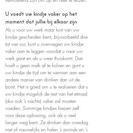
U voedt uw kindje vaker op het 
moment dat jullie bij elkaar zijn
Als u voor uw werk maar kort van uw 
kindje gescheiden bent, bijvoorbeeld drie 
tot vier uur, kunt u overwegen uw kindje 
vaker aan te leggen voordat u naar uw 
werk gaat en als u weer thuiskomt. Dan 
hoeft u geen melk af te kolven en gunt u 
uw kindje de tijd om te wennen aan een 
andere manier van drinken dan uit de 
borst. Het is goed om u te realiseren dat u 
uw kindje mogelijk de rest van het etmaal 
(dus ook ’s nachts) vaker zal moeten 
voeden. Sommige kindjes kiezen zelf 
voor deze oplossing, ook als u veel 
langer weg bent. Ze drinken dan overdag 
niet of nauwelijks en halen ’s avonds en ’s 