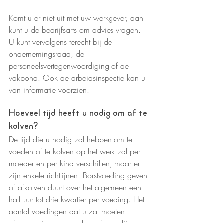
Komt u er niet uit met uw werkgever, dan 
kunt u de bedrijfsarts om advies vragen. 
U kunt vervolgens terecht bij de 
ondernemingsraad, de 
personeelsvertegenwoordiging of de 
vakbond. Ook de arbeidsinspectie kan u 
van informatie voorzien.
Hoeveel tijd heeft u nodig om af te 
kolven?
De tijd die u nodig zal hebben om te 
voeden of te kolven op het werk zal per 
moeder en per kind verschillen, maar er 
zijn enkele richtlijnen. Borstvoeding geven 
of afkolven duurt over het algemeen een 
half uur tot drie kwartier per voeding. Het 
aantal voedingen dat u zal moeten 
afkolven, is onder andere afhankelijk van 