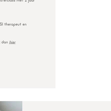
sterclass met 2 jaar
 SI therapeut en
ik dan
hier