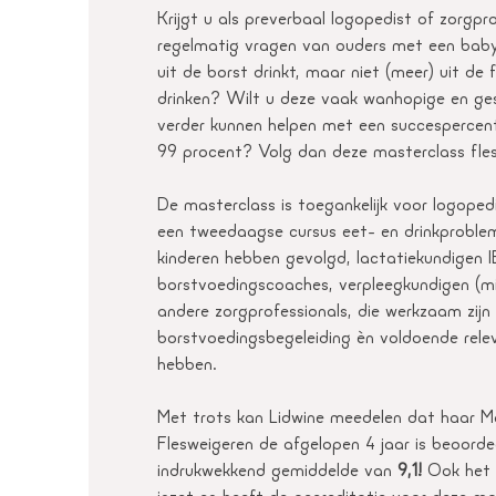
Krijgt u als preverbaal logopedist of zorgpr
regelmatig vragen van ouders met een baby
uit de borst drinkt, maar niet (meer) uit de f
drinken? Wilt u deze vaak wanhopige en ge
verder kunnen helpen met een succesperce
99 procent? Volg dan deze masterclass fle
De masterclass is toegankelijk voor logoped
een tweedaagse cursus eet- en drinkproblem
kinderen hebben gevolgd, lactatiekundigen
borstvoedingscoaches, verpleegkundigen (mi
andere zorgprofessionals, die werkzaam zijn 
borstvoedingsbegeleiding èn voldoende rele
hebben.
Met trots kan Lidwine meedelen dat haar M
Flesweigeren de afgelopen 4 jaar is beoord
indrukwekkend gemiddelde van
9,1!
Ook het