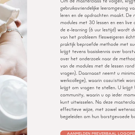
Om de masterclass te volgen, krijg
gebruiksvriendelijke leeromgeving v
leren en de opdrachten maakt. De m
modules met 30 lessen en een live
de e-learning (6 uur lestijd) wordt
van het probleem flesweigeren écht
praktijk beproefde methode met su
krijgt tevens basiskennis over bors
over het onderzoek naar de method
van de modules met de lessen rond 
vragen). Daarnaast neemt u minimaal
werkcollege), waarin casuïstiek wor
krijgt om vragen te stellen. U krijg
community, waarin u op ieder mome
kunt uitwisselen. Na deze mastercla
effectieve wijze, met zowel wetensch
begeleiden om hun borstgevoede baby
AANMELDEN PREVERBAAL LOGOPE