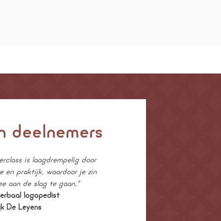
an deelnemers
rclass is laagdrempelig door
e en praktijk, waardoor je zin
ee aan de slag te gaan."
erbaal logopedist
jk De Leyens