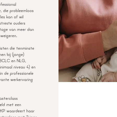
ofessional
, die probleemloos
les kan of wil
streste ouders
ntage van meer dan
sweigeren.
isten die tenminste
en bij (jonge)
 IBCLC en NLG,
nimaal niveau 4) en
in de professionele
vante werkervaring
asterclass
eeld met een
 KP waardeert haar