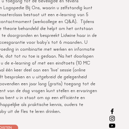
t u toegang tot de beveiligde en tevens
an Logopedie Bij Ons, waarin u zelfstandig kunt
asterclass bestaat uit een e-learning van 5
 contactmoment (werkcollege en Q&A). Tijdens
 de theorie behandeld die helpt om het ontstaan
 te doorgronden en bespreekt Lidwine haar in de
ccesgarantie voor baby’s tot 6 maanden. U
tvoeding in combinatie met werken en informatie
e, dat tot nu toe is gedaan. Na het doorlopen
u de e-learning af met een eindtoets (10 MC
 één keer deel aan een 'live' sessie (online
dt besproken en u uitgebreid de gelegenheid
t bovendien een jaar lang (gratis) toegang tot de
nt van de dag vragen kunt stellen en ervaringen
ss bent u in staat om op een efficiënte en
appelijke als praktische kennis, ouders te
 uit de fles te leren drinken.
DISTEN