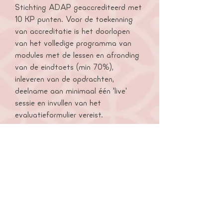
Stichting ADAP geaccrediteerd met
10 KP punten. Voor de toekenning
van accreditatie is het doorlopen
van het volledige programma van
modules met de lessen en afronding
van de eindtoets (min 70%),
inleveren van de opdrachten,
deelname aan minimaal één 'live'
sessie en invullen van het
evaluatieformulier vereist.
Na afloop ontvangt u tevens een
certificaat voor deelname aan de
masterclass, de zelfstudie en het
maken van de opdrachten (15 SBU).
Dit certificaat kunt u onder meer
gebruiken voor herregistratie in het
register voor preverbale logopedie